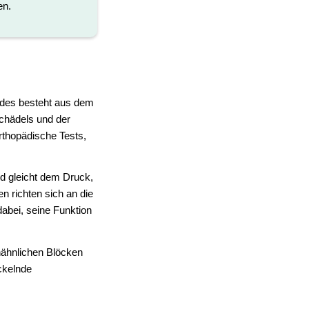
en.
ndes besteht aus dem
chädels und der
orthopädische Tests,
nd gleicht dem Druck,
n richten sich an die
abei, seine Funktion
ähnlichen Blöcken
ckelnde