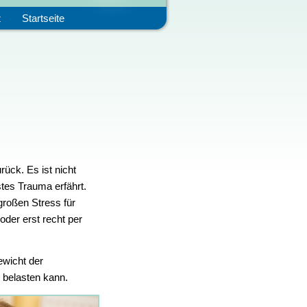
z
Startseite
ück. Es ist nicht
tes Trauma erfährt.
 großen Stress für
der erst recht per
ewicht der
 belasten kann.